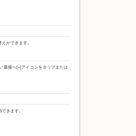
替えができます。
]／最後へ[»]アイコンをタップまたは
動できます。